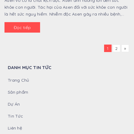
Asen vô cơ là chất kịch độc. Asen ảnh hưởng lớn đến sức
khỏe con người. Tác hại của Asen đối với sức khỏe con người
là hết sức nguy hiểm. Nhiễm độc Asen gây ra nhiều bệnh,
trong đó nguy hiểm nhất là ...
Đọc tiếp
1
2
»
DANH MỤC TIN TỨC
Trang Chủ
Sản phẩm
Dự Án
Tin Tức
Liên hệ