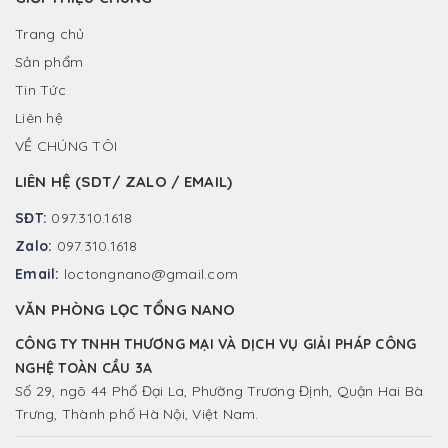
Trang chủ
Sản phẩm
Tin Tức
Liên hệ
VỀ CHÚNG TÔI
LIÊN HỆ (SDT/ ZALO / EMAIL)
SĐT:
097.310.1618
Zalo:
097.310.1618
Email:
loctongnano@gmail.com
VĂN PHÒNG LỌC TỔNG NANO
CÔNG TY TNHH THƯƠNG MẠI VÀ DỊCH VỤ GIẢI PHÁP CÔNG
NGHỆ TOÀN CẦU 3A
Số 29, ngõ 44 Phố Đại La, Phường Trương Định, Quận Hai Bà
Trưng, Thành phố Hà Nội, Việt Nam.