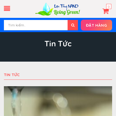
0
ĐẶT HÀNG
Tin Tức
TIN TỨC