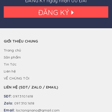
ĐĂNG KÝ ngay nhận ƯU ĐÃI
ĐĂNG KÝ
GIỚI THIỆU CHUNG
Trang chủ
Sản phẩm
Tin Tức
Liên hệ
VỀ CHÚNG TÔI
LIÊN HỆ (SDT/ ZALO / EMAIL)
SĐT:
097.310.1618
Zalo:
097.310.1618
Email:
loctongnano@gmail.com