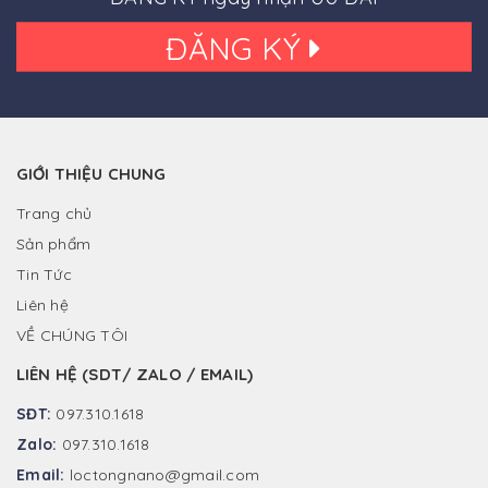
ĐĂNG KÝ
GIỚI THIỆU CHUNG
Trang chủ
Sản phẩm
Tin Tức
Liên hệ
VỀ CHÚNG TÔI
LIÊN HỆ (SDT/ ZALO / EMAIL)
SĐT:
097.310.1618
Zalo:
097.310.1618
Email:
loctongnano@gmail.com