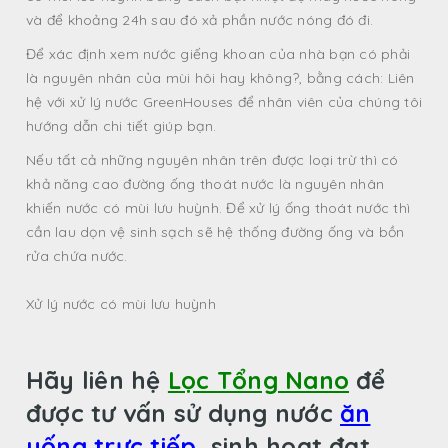
và để khoảng 24h sau đó xả phần nước nóng đó đi.
Để xác định xem nước giếng khoan của nhà bạn có phải
là nguyên nhân của mùi hôi hay không?, bằng cách: Liên
hệ với xử lý nước GreenHouses để nhân viên của chúng tôi
hướng dẫn chi tiết giúp bạn.
Nếu tất cả những nguyên nhân trên được loại trừ thì có
khả năng cao đường ống thoát nước là nguyên nhân
khiến nước có mùi lưu huỳnh. Để xử lý ống thoát nước thì
cần lau dọn vệ sinh sạch sẽ hệ thống đường ống và bồn
rửa chứa nước.
Xử lý nước có mùi lưu huỳnh
Hãy liên hệ
Lọc Tổng Nano
để
được tư vấn sử dụng nước
ăn
uống trực tiếp
, sinh hoạt đạt