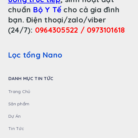
chuẩn
Bộ Y Tế
cho cả gia đình
bạn.
Điện thoại/zalo/viber
(24/7):
0964305522 / 0973101618
Lọc tổng Nano
DANH MỤC TIN TỨC
Trang Chủ
Sản phẩm
Dự Án
Tin Tức