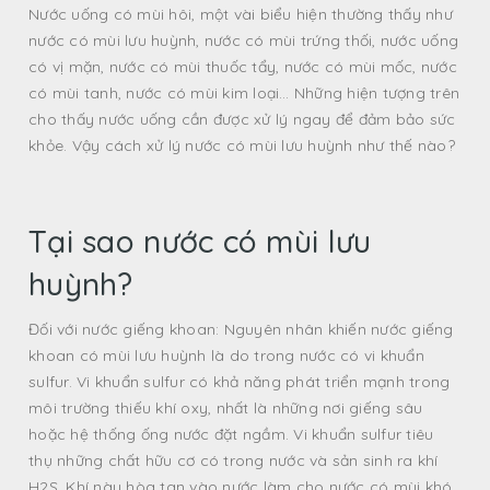
Nước uống có mùi hôi, một vài biểu hiện thường thấy như
nước có mùi lưu huỳnh, nước có mùi trứng thối, nước uống
có vị mặn, nước có mùi thuốc tẩy, nước có mùi mốc, nước
có mùi tanh, nước có mùi kim loại… Những hiện tượng trên
cho thấy nước uống cần được xử lý ngay để đảm bảo sức
khỏe. Vậy cách xử lý nước có mùi lưu huỳnh như thế nào?
Tại sao nước có mùi lưu
huỳnh?
Đối với nước giếng khoan: Nguyên nhân khiến nước giếng
khoan có mùi lưu huỳnh là do trong nước có vi khuẩn
sulfur. Vi khuẩn sulfur có khả năng phát triển mạnh trong
môi trường thiếu khí oxy, nhất là những nơi giếng sâu
hoặc hệ thống ống nước đặt ngầm. Vi khuẩn sulfur tiêu
thụ những chất hữu cơ có trong nước và sản sinh ra khí
H2S. Khí này hòa tan vào nước làm cho nước có mùi khó