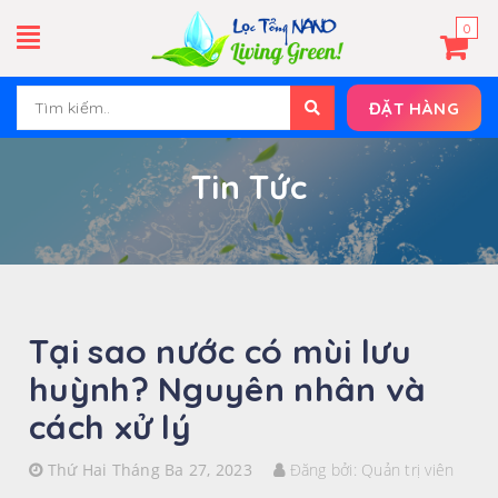
0
ĐẶT HÀNG
Tin Tức
Tại sao nước có mùi lưu
huỳnh? Nguyên nhân và
cách xử lý
Thứ Hai Tháng Ba 27, 2023
Đăng bởi:
Quản trị viên