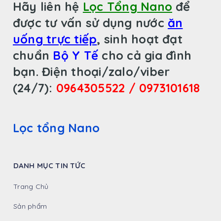
Hãy liên hệ
Lọc Tổng Nano
để
được tư vấn sử dụng nước
ăn
uống trực tiếp
, sinh hoạt đạt
chuẩn
Bộ Y Tế
cho cả gia đình
bạn.
Điện thoại/zalo/viber
(24/7):
0964305522 / 0973101618
Lọc tổng Nano
DANH MỤC TIN TỨC
Trang Chủ
Sản phẩm