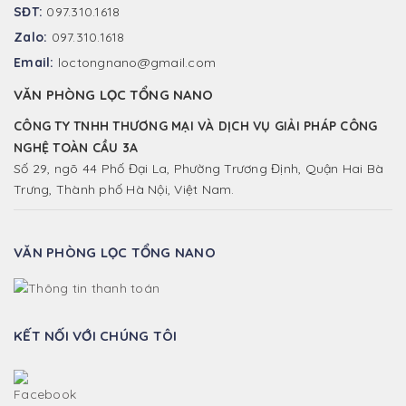
SĐT:
097.310.1618
Zalo:
097.310.1618
Email:
loctongnano@gmail.com
VĂN PHÒNG LỌC TỔNG NANO
CÔNG TY TNHH THƯƠNG MẠI VÀ DỊCH VỤ GIẢI PHÁP CÔNG
NGHỆ TOÀN CẦU 3A
Số 29, ngõ 44 Phố Đại La, Phường Trương Định, Quận Hai Bà
Trưng, Thành phố Hà Nội, Việt Nam.
VĂN PHÒNG LỌC TỔNG NANO
KẾT NỐI VỚI CHÚNG TÔI