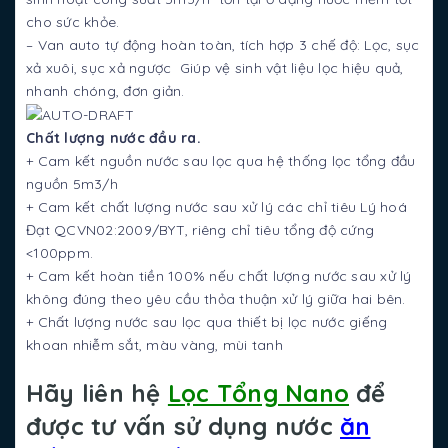
cho sức khỏe.
– Van auto tự động hoàn toàn, tích hợp 3 chế độ: Lọc, sục
xả xuôi, sục xả ngược Giúp vệ sinh vật liệu lọc hiệu quả,
nhanh chóng, đơn giản.
Chất lượng nước đầu ra.
+ Cam kết nguồn nước sau lọc qua hệ thống lọc tổng đầu
nguồn 5m3/h
+ Cam kết chất lượng nước sau xử lý các chỉ tiêu Lý hoá
Đạt QCVN02:2009/BYT, riêng chỉ tiêu tổng độ cứng
<100ppm.
+ Cam kết hoàn tiền 100% nếu chất lượng nước sau xử lý
không đúng theo yêu cầu thỏa thuận xử lý giữa hai bên.
+ Chất lượng nước sau lọc qua thiết bị lọc nước giếng
khoan nhiễm sắt, màu vàng, mùi tanh
Hãy liên hệ
Lọc Tổng Nano
để
được tư vấn sử dụng nước
ăn