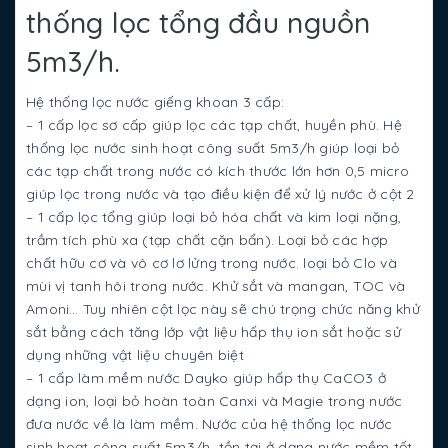
thống lọc tổng đầu nguồn
5m3/h.
Hệ thống lọc nước giếng khoan 3 cấp:
– 1 cấp lọc sơ cấp giúp lọc các tạp chất, huyền phù. Hệ
thống lọc nước sinh hoạt công suất 5m3/h giúp loại bỏ
các tạp chất trong nước có kích thước lớn hơn 0,5 micro
giúp lọc trong nước và tạo điều kiện để xử lý nước ở cột 2
– 1 cấp lọc tổng giúp loại bỏ hóa chất và kim loại nặng,
trầm tích phù xa (tạp chất cặn bẩn). Loại bỏ các hợp
chất hữu cơ và vô cơ lơ lửng trong nước. loại bỏ Clo và
mùi vị tanh hôi trong nước. Khử sắt và mangan, TOC và
Amoni… Tuy nhiên cột lọc này sẽ chú trọng chức năng khử
sắt bằng cách tăng lớp vật liệu hấp thụ ion sắt hoặc sử
dụng những vật liệu chuyên biệt
– 1 cấp làm mềm nước Dayko giúp hấp thụ CaCO3 ở
dạng ion, loại bỏ hoàn toàn Canxi và Magie trong nước
đưa nước về là làm mềm. Nước của hệ thống lọc nước
sinh hoạt công suất 5m3/h tồn tại ở dạng nước mềm tốt