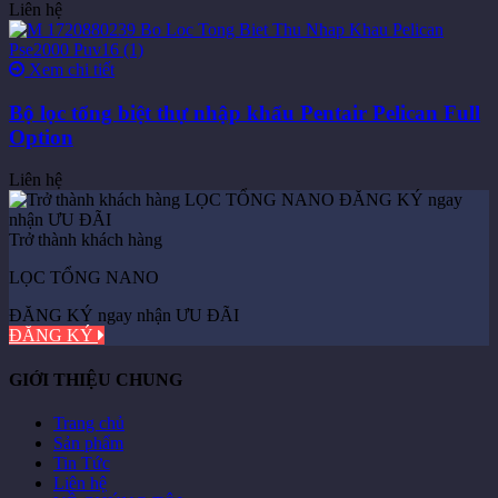
Liên hệ
Xem chi tiết
Bộ lọc tổng biệt thự nhập khẩu Pentair Pelican Full
Option
Liên hệ
Trở thành khách hàng
LỌC TỔNG NANO
ĐĂNG KÝ ngay nhận ƯU ĐÃI
ĐĂNG KÝ
GIỚI THIỆU CHUNG
Trang chủ
Sản phẩm
Tin Tức
Liên hệ