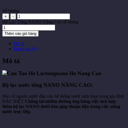
Số lượng:
+
-
Hệ Lọc Tổng NANO Nâng Cao số lượng
Thêm vào giỏ hàng
Mô tả
Đánh giá (0)
Mô tả
Bộ lọc nước tổng NANO NÂNG CAO:
Bảo vệ nguồn nước đầu vào hệ thống nước sinh hoạt trong gia đình
ĐẶC BIỆT
Chống tái nhiễm đường ống bằng việc tích hợp
thêm bộ lọc NANO dưới bồn giúp thuận tiện trong việc uống
nước trực tiếp.