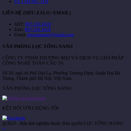
VỀ CHÚNG TÔI
LIÊN HỆ (SDT/ ZALO / EMAIL)
SĐT:
097.310.1618
Zalo:
097.310.1618
Email:
loctongnano@gmail.com
VĂN PHÒNG LỌC TỔNG NANO
CÔNG TY TNHH THƯƠNG MẠI VÀ DỊCH VỤ GIẢI PHÁP
CÔNG NGHỆ TOÀN CẦU 3A
Số 29, ngõ 44 Phố Đại La, Phường Trương Định, Quận Hai Bà
Trưng, Thành phố Hà Nội, Việt Nam.
VĂN PHÒNG LỌC TỔNG NANO
KẾT NỐI VỚI CHÚNG TÔI
@2023 - Bản thử nghiệm thuộc Bản quyền LỌC TỔNG NANO