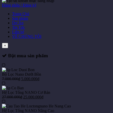
Đăng nhập / Đăng ký
Trang Chủ
Sản phẩm
Dự Án
Tin Tức
Liên hệ
VỀ CHÚNG TÔI
×
Đặt mua sản phẩm
Bộ Lọc Nano Dưới Bồn
7.000.000
₫
5.000.000
₫
Hệ Lọc Tổng NANO Cơ Bản
27.000.000
₫
25.000.000
₫
Hệ Lọc Tổng NANO Nâng Cao