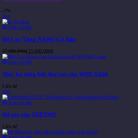
-7%
Hot
Xem chi tiết
Hệ Lọc Tổng NANO Cơ Bản
27.000.000
₫
25.000.000
₫
Xem chi tiết
Máy lọc tổng biệt thự cao cấp WHF-E666
Liên hệ
Hot
Xem chi tiết
Hệ cao cấp 3ABT002
Liên hệ
Xem chi tiết