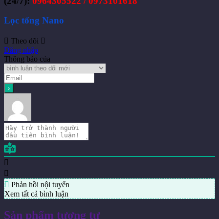
(24/7):
0964305522 / 0973101618
Lọc tổng Nano
Theo dõi
Đăng nhập
Thông báo của
Phản hồi nội tuyến
Xem tất cả bình luận
Sản phẩm tương tự