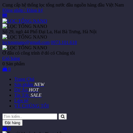
Cung cấp hệ thống lọc tổng nước đầu nguồn hàng đầu Việt Nam
Đăng nhập / Đăng ký
Số 29, ngõ 44 Phố Đại La, Hai Bà Trưng, Hà Nội
loctongnano@gmail.com
0973.101.618
Ở đâu có công trình ở đó có Chúng tôi
Giỏ hàng
0
Sản phẩm
0
Trang Chủ
Sản phẩm
NEW
Dự Án
HOT
Tin Tức
SALE
Liên hệ
VỀ CHÚNG TÔI
Đặt hàng
0