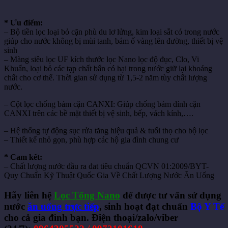
* Ưu điểm:
– Bộ tiền lọc loại bỏ cặn phù du lơ lửng, kim loại sắt có trong nước
giúp cho nước không bị mùi tanh, bám ố vàng lên đường, thiết bị vệ
sinh
– Màng siêu lọc UF kích thước lọc Nano lọc độ đục, Clo, Vi
Khuẩn, loại bỏ các tạp chất bẩn có hại trong nước giữ lại khoáng
chất cho cơ thể. Thời gian sử dụng từ 1,5-2 năm tùy chất lượng
nước.
– Cột lọc chống bám cặn CANXI: Giúp chống bám dính cặn
CANXI trên các bề mặt thiết bị vệ sinh, bếp, vách kính,….
– Hệ thống tự động sục rửa tăng hiệu quả & tuổi thọ cho bộ lọc
– Thiết kế nhỏ gọn, phù hợp các hộ gia đình chung cư
* Cam kết:
– Chất lượng nước đầu ra đat tiêu chuẩn QCVN 01:2009/BYT-
Quy Chuẩn Kỹ Thuật Quốc Gia Về Chất Lượng Nước Ăn Uống
Hãy liên hệ
Lọc Tổng Nano
để được tư vấn sử dụng
nước
ăn uống trực tiếp
, sinh hoạt đạt chuẩn
Bộ Y Tế
cho cả gia đình bạn.
Điện thoại/zalo/viber