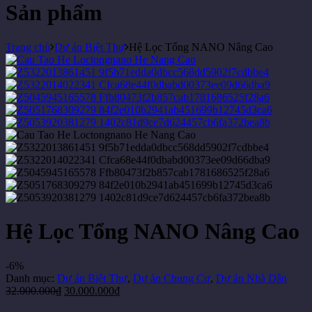
Sản phẩm
Trang chủ
Dự án Biệt Thự
Hệ Lọc Tổng NANO Nâng Cao
Hệ Lọc Tổng NANO Nâng Cao
-6%
Danh mục:
Dự án Biệt Thự
,
Dự án Chung Cư
,
Dự án Nhà Dân
32.000.000
₫
30.000.000
₫