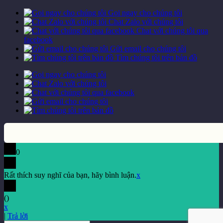
Gọi ngay cho chúng tôi
Chat Zalo với chúng tôi
Chat với chúng tôi qua
facebook
Gửi email cho chúng tôi
Tìm chúng tôi trên bản đồ
0
Rất thích suy nghĩ của bạn, hãy bình luận.
x
(
)
x
|
Trả lời