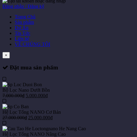
Đăng nhập / Đăng ký
Trang Chủ
Sản phẩm
Dự Án
Tin Tức
Liên hệ
VỀ CHÚNG TÔI
×
Đặt mua sản phẩm
Bộ Lọc Nano Dưới Bồn
7.000.000
₫
5.000.000
₫
Hệ Lọc Tổng NANO Cơ Bản
27.000.000
₫
25.000.000
₫
Hệ Lọc Tổng NANO Nâng Cao