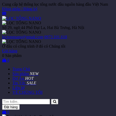
Cung cấp hệ thống lọc tổng nước đầu nguồn hàng đầu Việt Nam
Đăng nhập / Đăng ký
Số 29, ngõ 44 Phố Đại La, Hai Bà Trưng, Hà Nội
loctongnano@gmail.com
0973.101.618
Ở đâu có công trình ở đó có Chúng tôi
Giỏ hàng
0
Sản phẩm
0
Trang Chủ
Sản phẩm
NEW
Dự Án
HOT
Tin Tức
SALE
Liên hệ
VỀ CHÚNG TÔI
Đặt hàng
0