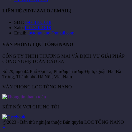
LIÊN HỆ (SDT/ ZALO / EMAIL)
SĐT:
097.310.1618
Zalo:
097.310.1618
Email:
loctongnano@gmail.com
VĂN PHÒNG LỌC TỔNG NANO
CÔNG TY TNHH THƯƠNG MẠI VÀ DỊCH VỤ GIẢI PHÁP
CÔNG NGHỆ TOÀN CẦU 3A
Số 29, ngõ 44 Phố Đại La, Phường Trương Định, Quận Hai Bà
Trưng, Thành phố Hà Nội, Việt Nam.
VĂN PHÒNG LỌC TỔNG NANO
KẾT NỐI VỚI CHÚNG TÔI
@2023 - Bản thử nghiệm thuộc Bản quyền LỌC TỔNG NANO