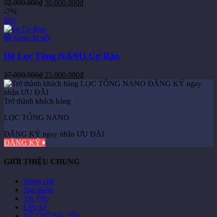
32.000.000
₫
30.000.000
₫
-7%
Hot
Xem chi tiết
Hệ Lọc Tổng NANO Cơ Bản
27.000.000
₫
25.000.000
₫
Trở thành khách hàng
LỌC TỔNG NANO
ĐĂNG KÝ ngay nhận ƯU ĐÃI
ĐĂNG KÝ
GIỚI THIỆU CHUNG
Trang chủ
Sản phẩm
Tin Tức
Liên hệ
VỀ CHÚNG TÔI