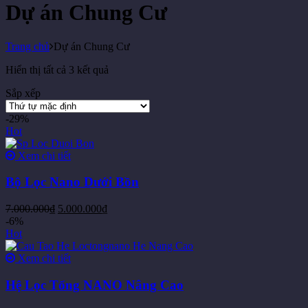
Dự án Chung Cư
Trang chủ
Dự án Chung Cư
Hiển thị tất cả 3 kết quả
Sắp xếp
-29%
Hot
Xem chi tiết
Bộ Lọc Nano Dưới Bồn
7.000.000
₫
5.000.000
₫
-6%
Hot
Xem chi tiết
Hệ Lọc Tổng NANO Nâng Cao