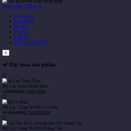
Đăng nhập / Đăng ký
Trang Chủ
Sản phẩm
Dự Án
Tin Tức
Liên hệ
VỀ CHÚNG TÔI
×
Đặt mua sản phẩm
Bộ Lọc Nano Dưới Bồn
7.000.000
₫
5.000.000
₫
Hệ Lọc Tổng NANO Cơ Bản
27.000.000
₫
25.000.000
₫
Hệ Lọc Tổng NANO Nâng Cao