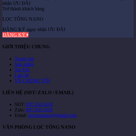
Trở thành khách hàng
LỌC TỔNG NANO
ĐĂNG KÝ ngay nhận ƯU ĐÃI
ĐĂNG KÝ
GIỚI THIỆU CHUNG
Trang chủ
Sản phẩm
Tin Tức
Liên hệ
VỀ CHÚNG TÔI
LIÊN HỆ (SDT/ ZALO / EMAIL)
SĐT:
097.310.1618
Zalo:
097.310.1618
Email:
loctongnano@gmail.com
VĂN PHÒNG LỌC TỔNG NANO