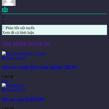
Phản hồi nội tuyến
Xem tất cả bình luận
Sản phẩm tương tự
Xem chi tiết
Máy lọc nước RO công nghiệp (BLW)
Liên hệ
Hot
Xem chi tiết
Hệ cao cấp 3ABT004
Liên hệ