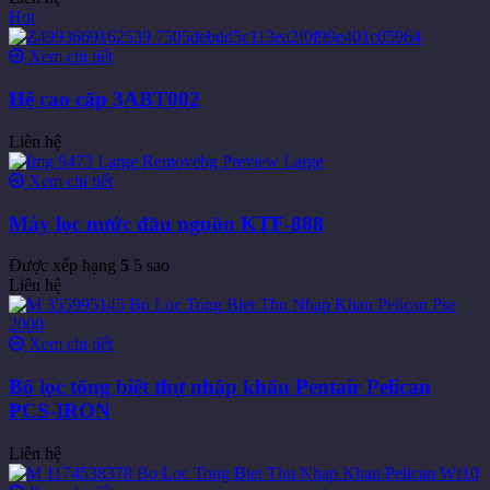
Hot
Xem chi tiết
Hệ cao cấp 3ABT002
Liên hệ
Xem chi tiết
Máy lọc nước đầu nguồn KTF-888
Được xếp hạng
5
5 sao
Liên hệ
Xem chi tiết
Bộ lọc tổng biệt thự nhập khẩu Pentair Pelican
PCS-IRON
Liên hệ