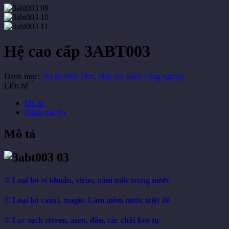
Hệ cao cấp 3ABT003
Danh mục:
Dự án Biệt Thự
,
Máy lọc nước công nghiệp
Liên hệ
Mô tả
Đánh giá (0)
Mô tả
© Loại bỏ vi khuẩn, virus, nấm mốc trong nước
©
Loại bỏ canxi, magie. Làm mềm nước triệt để
©
Lọc sạch styren, asen, dầu, các chất keo tụ