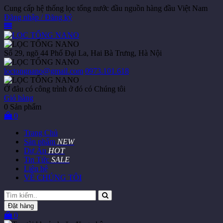
Cung cấp hệ thống lọc tổng nước đầu nguồn hàng đầu Việt Nam
Đăng nhập / Đăng ký
Số 29, ngõ 44 Phố Đại La, Hai Bà Trưng, Hà Nội
loctongnano@gmail.com
0973.101.618
Ở đâu có công trình ở đó có Chúng tôi
Giỏ hàng
0
Sản phẩm
0
Trang Chủ
Sản phẩm
NEW
Dự Án
HOT
Tin Tức
SALE
Liên hệ
VỀ CHÚNG TÔI
Đặt hàng
0