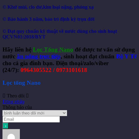
©
Khử mùi, clo dư,
kim loại nặng, phóng xạ
©
Bảo hành 3 năm, bảo trì định kỳ trọn đời
©
Đạt quy chuẩn kỹ thuật về nước dùng cho sinh hoạt
QCVN01:2018/BYT
Hãy liên hệ
Lọc Tổng Nano
để được tư vấn sử dụng
nước
ăn uống trực tiếp
, sinh hoạt đạt chuẩn
Bộ Y Tế
cho cả gia đình bạn.
Điện thoại/zalo/viber
(24/7):
0964305522 / 0973101618
Lọc tổng Nano
Theo dõi
Đăng nhập
Thông báo của