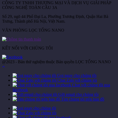
CÔNG TY TNHH THƯƠNG MẠI VÀ DỊCH VỤ GIẢI PHÁP
CÔNG NGHỆ TOÀN CẦU 3A
Số 29, ngõ 44 Phố Đại La, Phường Trương Định, Quận Hai Bà
Trưng, Thành phố Hà Nội, Việt Nam.
VĂN PHÒNG LỌC TỔNG NANO
KẾT NỐI VỚI CHÚNG TÔI
@2023 - Bản thử nghiệm thuộc Bản quyền LỌC TỔNG NANO
Gọi ngay cho chúng tôi
Chat Zalo với chúng tôi
Chat với chúng tôi qua
facebook
Gửi email cho chúng tôi
Tìm chúng tôi trên bản đồ