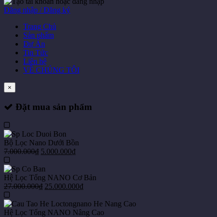
Đăng nhập / Đăng ký
Trang Chủ
Sản phẩm
Dự Án
Tin Tức
Liên hệ
VỀ CHÚNG TÔI
×
Đặt mua sản phẩm
Bộ Lọc Nano Dưới Bồn
7.000.000
₫
5.000.000
₫
Hệ Lọc Tổng NANO Cơ Bản
27.000.000
₫
25.000.000
₫
Hệ Lọc Tổng NANO Nâng Cao