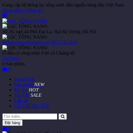
Cung cấp hệ thống lọc tổng nước đầu nguồn hàng đầu Việt Nam
Đăng nhập / Đăng ký
Số 29, ngõ 44 Phố Đại La, Hai Bà Trưng, Hà Nội
loctongnano@gmail.com
0973.101.618
Ở đâu có công trình ở đó có Chúng tôi
Giỏ hàng
0
Sản phẩm
0
Trang Chủ
Sản phẩm
NEW
Dự Án
HOT
Tin Tức
SALE
Liên hệ
VỀ CHÚNG TÔI
Đặt hàng
0