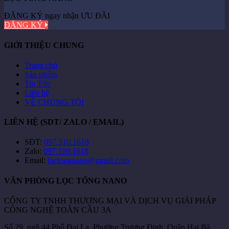
ĐĂNG KÝ ngay nhận ƯU ĐÃI
ĐĂNG KÝ
GIỚI THIỆU CHUNG
Trang chủ
Sản phẩm
Tin Tức
Liên hệ
VỀ CHÚNG TÔI
LIÊN HỆ (SDT/ ZALO / EMAIL)
SĐT:
097.310.1618
Zalo:
097.310.1618
Email:
loctongnano@gmail.com
VĂN PHÒNG LỌC TỔNG NANO
CÔNG TY TNHH THƯƠNG MẠI VÀ DỊCH VỤ GIẢI PHÁP
CÔNG NGHỆ TOÀN CẦU 3A
Số 29, ngõ 44 Phố Đại La, Phường Trương Định, Quận Hai Bà