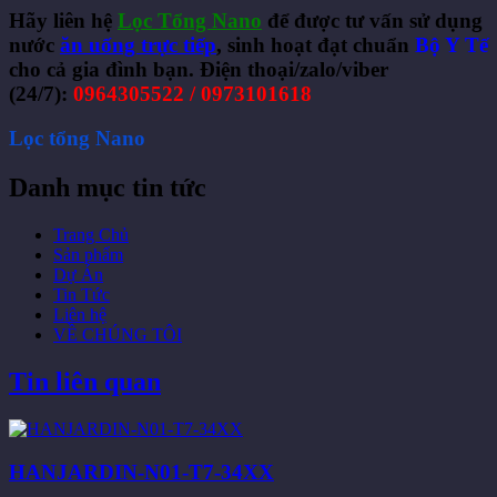
Hãy liên hệ
Lọc Tổng Nano
để được tư vấn sử dụng
nước
ăn uống trực tiếp
, sinh hoạt đạt chuẩn
Bộ Y Tế
cho cả gia đình bạn.
Điện thoại/zalo/viber
(24/7):
0964305522 / 0973101618
Lọc tổng Nano
Danh mục tin tức
Trang Chủ
Sản phẩm
Dự Án
Tin Tức
Liên hệ
VỀ CHÚNG TÔI
Tin liên quan
HANJARDIN-N01-T7-34XX